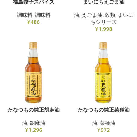
福島餃子スパイス
まいにちえごま油
調味料
,
調味料
油
,
えごま油
,
穀類
,
まいに
¥
486
ちシリーズ
¥
1,998
たなつもの純正胡麻油
たなつもの純正菜種油
油
,
胡麻油
油
,
菜種油
¥
1,296
¥
972