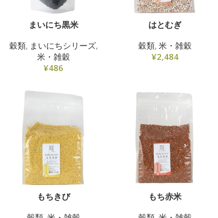
まいにち黒米
はとむぎ
穀類
,
まいにちシリーズ
,
穀類
,
米・雑穀
米・雑穀
¥
2,484
¥
486
もちきび
もち赤米
穀類
,
米・雑穀
穀類
,
米・雑穀