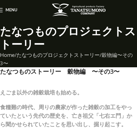
MENU
たなつものプロジェクトス
トーリー
Home
たなつものプロジェクトストーリー
穀物編〜その
3〜
たなつものストーリー 穀物編 〜その3〜
えごま以外の雑穀栽培も始める。
食糧難の時代、周りの農家が作った雑穀の加工をやっ
ていたという先代の歴史を、亡き祖父「七右エ門」か
ら聞かせられていたことを思い出し、掘り起こす。